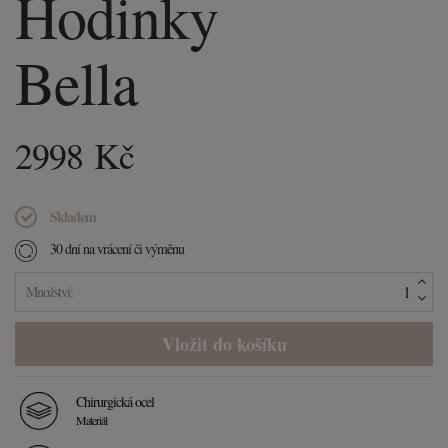
Hodinky
Bella
2998
Kč
Skladem
30 dní na vrácení či výměnu
Množství:
Chirurgická ocel
Materiál