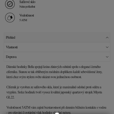
Safírové sklo
Nelze poškrábat
Vodotěsnost
5 ATM
Přehled
Vlastnosti
Doprava
Dámské hodinky Bella spojují krásu zlatavých odstínů spolu s elegancí černého
ciferníku. Stanou se tak oblíbeným módním doplňkem každé sebevědomé ženy,
která chce svým stylem světu ukázat svou jedinečnou osobnost.
Ciferník je vyroben ze safírového skla, které je maximálně odolné proti oděru a
vrypům. Srdce hodinek tvoří vysoce kvalitní japonský quartzový strojek Miyota
GL22.
Vodotěsnost 5ATM vám zajistí bezstarostnost při denním běžném kontaktu s vodou
- pro plavání či potápění však hodinky vhodné nejsou.