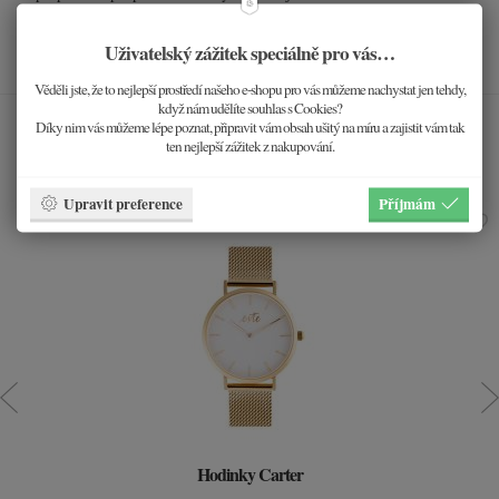
Pracujeme s přírodními materiály a každý kousek je originál. Fotografie produktu je
Uživatelský zážitek speciálně pro vás…
ilustrační.
Věděli jste, že to nejlepší prostředí našeho e-shopu pro vás můžeme nachystat jen tehdy,
když nám udělíte souhlas s Cookies?
Díky nim vás můžeme lépe poznat, připravit vám obsah ušitý na míru a zajistit vám tak
Hodí se k sobě
ten nejlepší zážitek z nakupování.
Upravit preference
Příjmám
Hodinky Carter