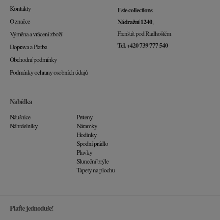
Kontakty
Este collections
O značce
Nádražní 1240
,
Frenštát pod Radhoštěm
Výměna a vrácení zboží
Tel. +420 739 777 540
Doprava a Platba
Obchodní podmínky
Podmínky ochrany osobních údajů
Nabídka
Náušnice
Prsteny
Náhrdelníky
Náramky
Hodinky
Spodní prádlo
Plavky
Sluneční brýle
Tapety na plochu
Plaťte jednoduše!