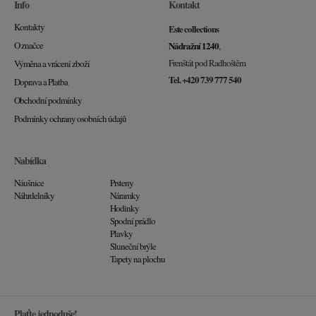
Info
Kontakt
Kontakty
Este collections
O značce
Nádražní 1240
,
Frenštát pod Radhoštěm
Výměna a vrácení zboží
Tel. +420 739 777 540
Doprava a Platba
Obchodní podmínky
Podmínky ochrany osobních údajů
Nabídka
Náušnice
Prsteny
Náhrdelníky
Náramky
Hodinky
Spodní prádlo
Plavky
Sluneční brýle
Tapety na plochu
Plaťte jednoduše!