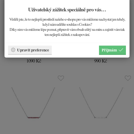
Uživatelský zážitek speciálně pro vás…
Věděli jste, že to nejlepší prostředí našeho e-shopu pro vás můžeme nachystat jen tehdy,
když nám udělíte souhlas s Cookies?
Díky nim vás můžeme lépe poznat, připravit vám obsah ušitý na míru a zajistit vám tak
ten nejlepší zážitek z nakupování.
Upravit preference
Příjmám
Náhrdelník Crina Silver
Náhrdelník Aylin Rose
1090 Kč
990 Kč