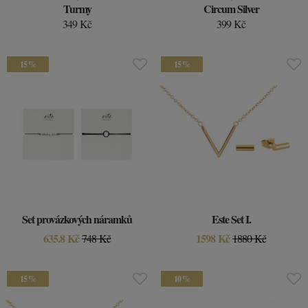
Turmy
Circum Silver
349 Kč
399 Kč
15 %
15 %
Set provázkových náramků
Este Set I.
635.8 Kč
1598 Kč
748 Kč
1880 Kč
15 %
10 %