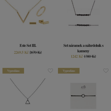
Este Set III.
Set náramek a náhrdelník s
kameny
2269.5 Kč
2670 Kč
1242 Kč
1380 Kč
Vyprodáno
Vyprodáno