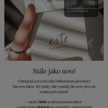
Stále jako nové
Chirurgická ocel se těší velké oblíbenosti pro její tvrdost a
barevnou stálost. Aby šperky stále vypadaly jako nové, přece jen
si malou péči zaslouží!
čistěte
~ šperky
navlhčenou jemnou látkou
odkládejte
~ každý šperk
do své krabičky, pokud jej právě