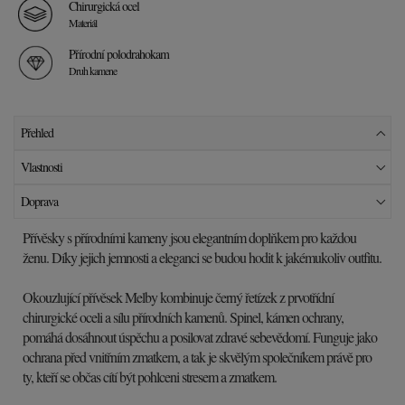
Chirurgická ocel
Materiál
Přírodní polodrahokam
Druh kamene
Přehled
Vlastnosti
Doprava
Přívěsky s přírodními kameny jsou elegantním doplňkem pro každou
ženu. Díky jejich jemnosti a eleganci se budou hodit k jakémukoliv outfitu.
Okouzlující přívěsek Melby kombinuje černý řetízek z prvotřídní
chirurgické oceli a sílu přírodních kamenů. Spinel, kámen ochrany,
pomáhá dosáhnout úspěchu a posilovat zdravé sebevědomí. Funguje jako
ochrana před vnitřním zmatkem, a tak je skvělým společníkem právě pro
ty, kteří se občas cítí být pohlceni stresem a zmatkem.