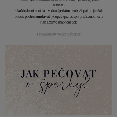
nenosíte
~ každodenní kontakt s vodou šperkům neublíží, pokud je však
sundávat
budete poctivě
(koupel, sprcha, sport), zůstanou vám
čisté a zářivé mnohem déle
Prohlédnout všechny šperky