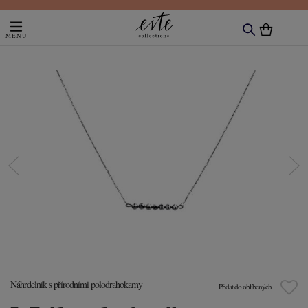
Náhrdelník s přírodními polodrahokamy
Přidat do oblíbených