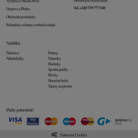
Frenštát pod Radhoštěm
Výměna a vrácení zboží
Tel. +420 739 777 540
Doprava a Platba
Obchodní podmínky
Podmínky ochrany osobních údajů
Nabídka
Náušnice
Prsteny
Náhrdelníky
Náramky
Hodinky
Spodní prádlo
Plavky
Sluneční brýle
Tapety na plochu
Plaťte jednoduše!
Nastavení Cookies