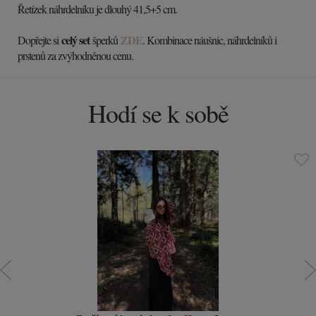
Řetízek náhrdelníku je dlouhý 41,5+5 cm.
celý set
ZDE
Dopřejte si
šperků
. Kombinace náušnic, náhrdelníků i
prstenů za zvýhodněnou cenu.
Hodí se k sobě