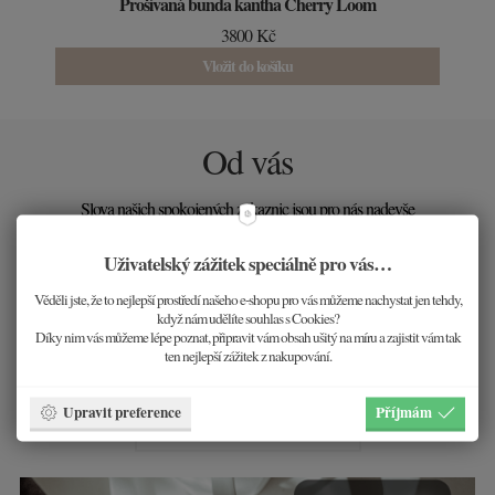
Prošívaná bunda kantha Cherry Loom
3800 Kč
Vložit do košíku
Od vás
Slova našich spokojených zákaznic jsou pro nás nadevše
důležité.
Uživatelský zážitek speciálně pro vás…
DĚKUJEME!
Věděli jste, že to nejlepší prostředí našeho e-shopu pro vás můžeme nachystat jen tehdy,
když nám udělíte souhlas s Cookies?
Díky nim vás můžeme lépe poznat, připravit vám obsah ušitý na míru a zajistit vám tak
~
Váš šperk si zaslouží, abyste se do něj zamilovala.
ten nejlepší zážitek z nakupování.
~
A vy si to zasloužíte také.
Upravit preference
Příjmám
Prohlédnout všechny šperky