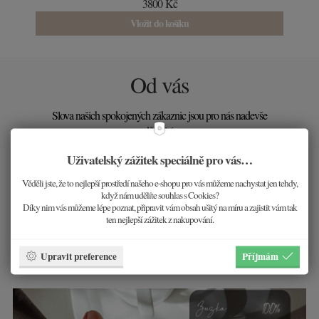
3800 Kč
Vložit do košíku
Od vás
Slova našich spokojených zákaznic jsou pro nás nadevše
důležité.
Uživatelský zážitek speciálně pro vás…
DĚKUJEME!
Věděli jste, že to nejlepší prostředí našeho e-shopu pro vás můžeme nachystat jen tehdy,
když nám udělíte souhlas s Cookies?
Díky nim vás můžeme lépe poznat, připravit vám obsah ušitý na míru a zajistit vám tak
~
Váš šperk si zaslouží, abyste se do něj zamilovala.
ten nejlepší zážitek z nakupování.
~
A vy si to zasloužíte také.
Upravit preference
Příjmám
Prohlédnout všechny šperky