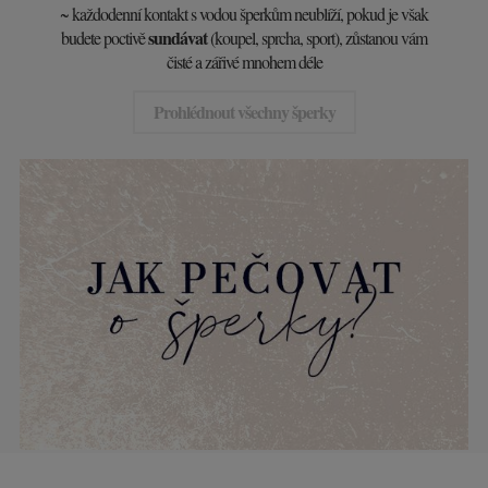
~ každodenní kontakt s vodou šperkům neublíží, pokud je však
sundávat
budete poctivě
(koupel, sprcha, sport), zůstanou vám
čisté a zářivé mnohem déle
Prohlédnout všechny šperky