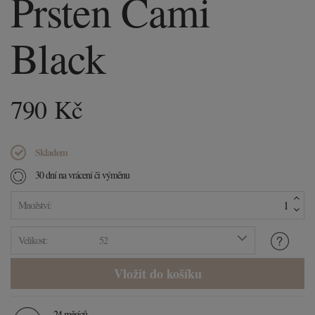
Prsten Cami
Black
790
Kč
Skladem
30 dní na vrácení či výměnu
Množství:
Velikost:
52
24 měsíců