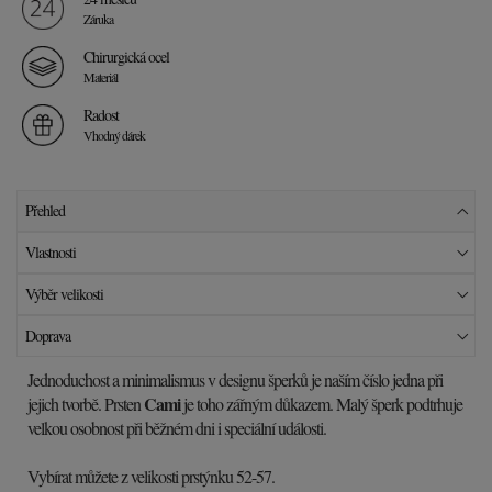
Záruka
Chirurgická ocel
Materiál
Radost
Vhodný dárek
Přehled
Vlastnosti
Výběr velikosti
Doprava
Jednoduchost a minimalismus v designu šperků je naším číslo jedna při
Cami
jejich tvorbě. Prsten
je toho zářným důkazem. Malý šperk podtrhuje
velkou osobnost při běžném dni i speciální události.
Vybírat můžete z velikosti prstýnku 52-57.