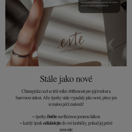
Stále jako nové
Chirurgická ocel se těší velké oblíbenosti pro její tvrdost a
barevnou stálost. Aby šperky stále vypadaly jako nové, přece jen
si malou péči zaslouží!
čistěte
~ šperky
navlhčenou jemnou látkou
odkládejte
~ každý šperk
do své krabičky, pokud jej právě
nenosíte