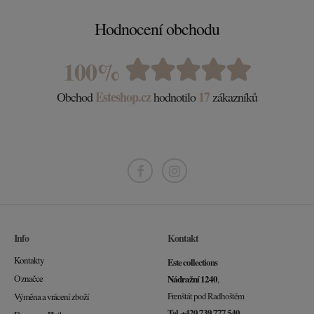
Hodnocení obchodu
100%
Esteshop.cz
17
Obchod
hodnotilo
zákazníků
Info
Kontakt
Kontakty
Este collections
O značce
Nádražní 1240
,
Frenštát pod Radhoštěm
Výměna a vrácení zboží
Tel. +420 739 777 540